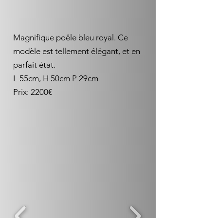
Magnifique poêle bleu royal. Ce
modèle est tellement élégant, et en
parfait état.
L 55cm, H 50cm P 29cm
Prix: 2200€