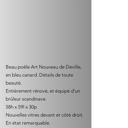
Beau poêle Art Nouveau de Deville,
en bleu canard. Détails de toute
beauté.
Entièrement rénové, et équipé d'un
brûleur scandinave.
58h x 59l x 30p
Nouvelles vitres devant et côté droit.
En état remarquable.