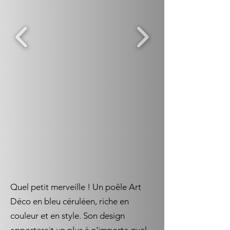
Quel petit merveille ! Un poêle Art
Déco en bleu céruléen, riche en
couleur et en style. Son design