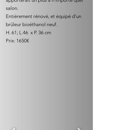
apporterait un plus à n'importe quel
salon.
Entièrement rénové, et équipé d'un
brûleur bioéthanol neuf.
H. 61; L.46 x P. 36 cm
Prix: 1650€