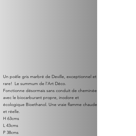
Un poêle gris marbré de Deville, exceptionnel et
rare! Le summum de l'Art Déco.
Fonctionne désormais sans conduit de cheminée
avec le biocarburant propre, inodore et
écologique Bioethanol. Une vraie flamme chaude
et réelle.
H 63cms
L 43cms
P 38cms