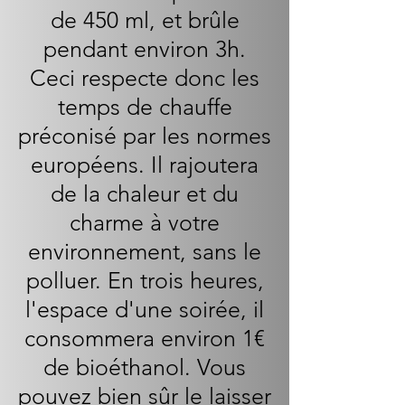
de 450 ml, et brûle
pendant environ 3h.
Ceci respecte donc les
temps de chauffe
préconisé par les normes
européens. Il rajoutera
de la chaleur et du
charme à votre
environnement, sans le
polluer. En trois heures,
l'espace d'une soirée, il
consommera environ 1€
de bioéthanol. Vous
pouvez bien sûr le laisser