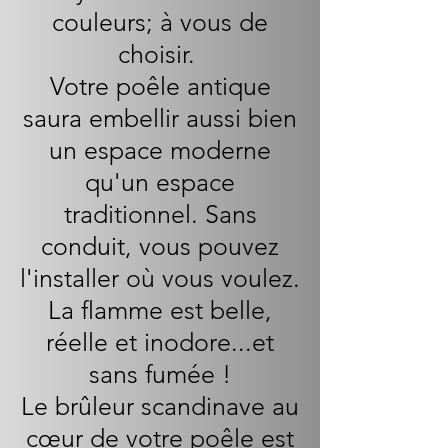
couleurs; à vous de
choisir.
Votre poêle antique
saura embellir aussi bie
n
un espace moderne
qu'un espace
traditionnel. Sans
conduit, vous pouvez
l'installer où vous voulez.
La flamme est belle,
réelle et inodore...et
sans fumée !
Le brûleur scandinave au
cœur de votre poêle est