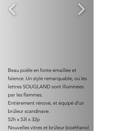
Beau poêle en fonte émaillée et
faïence. Un style remarquable, où les
lettres SOUGLAND sont illuminées
par les flammes.
Entièrement rénové, et équipé d'un
brûleur scandinave.
52h x 53l x 32p
Nouvelles vitres et brûleur bioéthanol