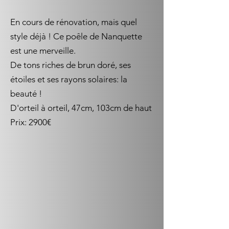
En cours de rénovation, mais quel
style déjà ! Ce poêle de Nanquette
est une merveille.
De tons riches de brun doré, ses
étoiles et ses rayons solaires: la
beauté !
D'orteil à orteil, 47cm, 103cm de haut
Prix: 2900€