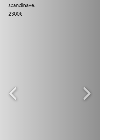
scandinave.
2300€