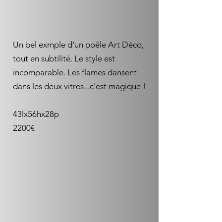
Un bel exmple d'un poêle Art Déco,
tout en subtilité. Le style est
incomparable. Les flames dansent
dans les deux vitres...c'est magique !
43lx56hx28p
2200€