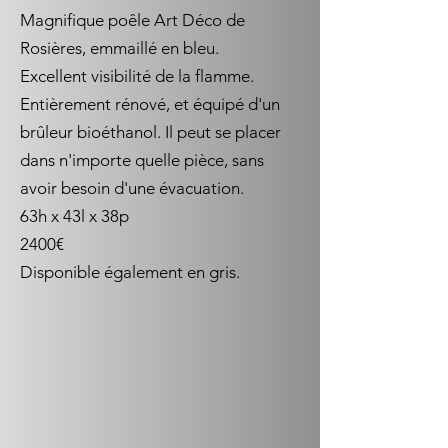
Magnifique poêle Art Déco de
Rosières, emmaillé en bleu.
Excellent visibilité de la flamme.
Entièrement rénové, et équipé d'un
brûleur bioéthanol. Il peut se placer
dans n'importe quelle pièce, sans
avoir besoin d'une évacuation.
63h x 43l x 38p
2400€
Disponible également en gris.