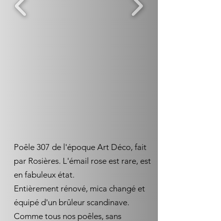
Poêle 307 de l'époque Art Déco, fait
par Rosières. L'émail rose est rare, est
en fabuleux état.
Entièrement rénové, mica changé et
équipé d'un brûleur scandinave.
Comme tous nos poêles, sans