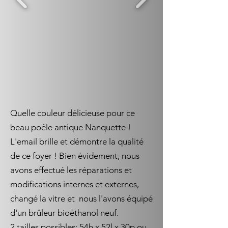
Quelle couleur délicieuse pour ce
beau poêle antique Nanquette !
L'email brille et démontre la qualité
de ce foyer ! Bien évidement, nous
avons effectué les réparations et
modifications internes et externes,
changé la vitre et nous l'avons équipé
d'un brûleur bioéthanol neuf.
2 tailles possibles: 54h x 52l x 30p ou