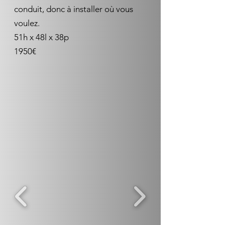
conduit, donc à installer où vous
voulez.
51h x 48l x 38p
​1950€